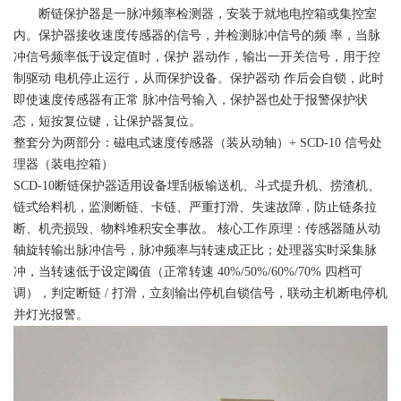
断链保护器是一脉冲频率检测器，安装于就地电控箱或集控室
内。保护器接收速度传感器的信号，并检测脉冲信号的频 率，当脉
冲信号频率低于设定值时，保护 器动作，输出一开关信号，用于控
制驱动 电机停止运行，从而保护设备。保护器动 作后会自锁，此时
即使速度传感器有正常 脉冲信号输入，保护器也处于报警保护状
态，短按复位键，让保护器复位。
整套分为两部分：磁电式速度传感器（装从动轴）+ SCD-10 信号处
理器（装电控箱）
SCD-10断链保护器适用设备埋刮板输送机、斗式提升机、捞渣机、
链式给料机，监测断链、卡链、严重打滑、失速故障，防止链条拉
断、机壳损毁、物料堆积安全事故。 核心工作原理：传感器随从动
轴旋转输出脉冲信号，脉冲频率与转速成正比；处理器实时采集脉
冲，当转速低于设定阈值（正常转速 40%/50%/60%/70% 四档可
调），判定断链 / 打滑，立刻输出停机自锁信号，联动主机断电停机
并灯光报警。