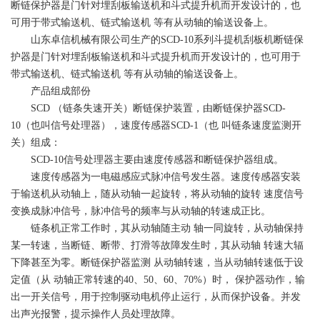
断链保护器是门针对埋刮板输送机和斗式提升机而开发设计的，也
可用于带式输送机、链式输送机 等有从动轴的输送设备上。
山东卓信机械有限公司生产的SCD-10系列斗提机刮板机断链保
护器是门针对埋刮板输送机和斗式提升机而开发设计的，也可用于
带式输送机、链式输送机 等有从动轴的输送设备上。
产品组成部份
SCD （链条失速开关）断链保护装置，由断链保护器SCD-
10（也叫信号处理器），速度传感器SCD-1（也 叫链条速度监测开
关）组成：
SCD-10信号处理器主要由速度传感器和断链保护器组成。
速度传感器为一电磁感应式脉冲信号发生器。速度传感器安装
于输送机从动轴上，随从动轴一起旋转，将从动轴的旋转 速度信号
变换成脉冲信号，脉冲信号的频率与从动轴的转速成正比。
链条机正常工作时，其从动轴随主动 轴一同旋转，从动轴保持
某一转速，当断链、断带、打滑等故障发生时，其从动轴 转速大辐
下降甚至为零。断链保护器监测 从动轴转速，当从动轴转速低于设
定值（从 动轴正常转速的40、50、60、70%）时， 保护器动作，输
出一开关信号，用于控制驱动电机停止运行，从而保护设备。并发
出声光报警，提示操作人员处理故障。