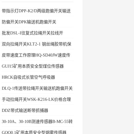
带指示灯DPP-K2/D两级跑偏开关输送
机保护
防偏开关DPK输送机跑偏开关
批发DSL-I往复式拉绳开关拉线开
双向拉绳开关KLT2-1 钢丝绳胶带机保
护拉绳
皮带速度工作原理HQ-SD40JW速度传
感器
GUJ15矿用本质安全型煤位传感器
HRCK自吸式长管空气呼吸器
DLQ-1传送带拉绳开关输送机跑偏开关
手动拉绳开关WSK-K216-LK价格合理
DDZ带式输送断带抓捕器
30-10A、30-10B测速传感器B-MC-55转
速开关
GQQ0.1矿用本质安全型烟雾传感器