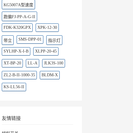
KG5007A型速度
跑偏FJ-PP-A-G-II
FDK-K320GPX
XPK-12-30
SMS-DPP-01
带立
指示灯
SYLHP-X-I-B
XLPP-20-45
XT-BP-20
LL-A
JLK3S-100
ZL2-B-II-1000-35
BLDM-X
KS-LL56-II
友情链接