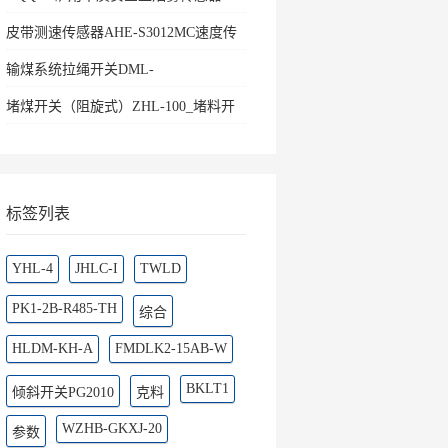
皮带测速传感器AHE-S3012MC速度传
感器
输煤系统拉绳开关DML-
K436500ZHKBW-220L矿用往
堵煤开关（阻旋式）ZHL-100_堵料开
关料流
标签列表
YHL-4
JHLC-I
TWLD
PK1-2B-R485-TH
综合
HLDM-KH-A
FMDLK2-15AB-W
BKLT1
倾斜开关PG2010
克料
WZHB-GKXJ-20
参数