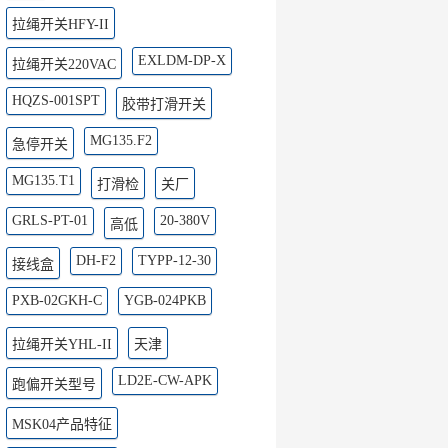
拉绳开关HFY-II
EXLDM-DP-X
拉绳开关220VAC
HQZS-001SPT
胶带打滑开关
MG135.F2
急停开关
MG135.T1
打滑检
关厂
GRLS-PT-01
20-380V
高低
DH-F2
TYPP-12-30
接线盒
PXB-02GKH-C
YGB-024PKB
拉绳开关YHL-II
天津
LD2E-CW-APK
跑偏开关型号
MSK04产品特征