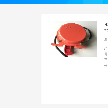
H
2
产
号
已
号: