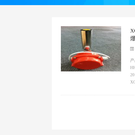
X
产
H
2
X