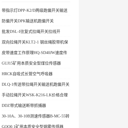
带指示灯DPP-K2/D两级跑偏开关输送
机保护
防偏开关DPK输送机跑偏开关
批发DSL-I往复式拉绳开关拉线开
双向拉绳开关KLT2-1 钢丝绳胶带机保
护拉绳
皮带速度工作原理HQ-SD40JW速度传
感器
GUJ15矿用本质安全型煤位传感器
HRCK自吸式长管空气呼吸器
DLQ-1传送带拉绳开关输送机跑偏开关
手动拉绳开关WSK-K216-LK价格合理
DDZ带式输送断带抓捕器
30-10A、30-10B测速传感器B-MC-55转
速开关
GQQ0.1矿用本质安全型烟雾传感器