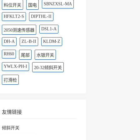
SBNZXSL-MA
料位开关
国电
HFKLT2-S
DIPTHL-II
DSL1-A
2050测速传感器
DH-A
ZL-B-II
KLDM-Z
RH60
尾部
水银开关
YWLX-PH-I
20-32倾斜开关
打滑检
友情链接
倾斜开关