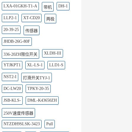
LXA-01GKH-T1-A
DH-1
带机
LLP2-1
XT-CD20
两极
20-39-25
传感器
JHDB-26G-80F
XLDH-III
336-20ZH限位开关
YTJKPT1
XL-LS-1
LLD1-S
NST2-I
打滑开关TYJ-1
DC-LW20
TPKY-20-35
JSB-KLS-
DML-K43650ZH
250V速度传感器
NTZDH9SLSK-3423
Pull