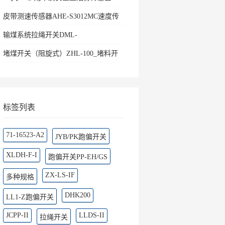
皮带测速传感器AHE-S3012MC速度传
感器
输煤系统拉绳开关DML-
K436500ZHKBW-220L矿用往
堵煤开关（阻旋式）ZHL-100_堵料开
关料流
标签列表
71-16523-A2
JYB/PK跑偏开关
XLDH-F-I
跑偏开关PP-EH/GS
ZX-LS-IF
多种规格
DHK200
LL1-Z跑偏开关
JCPP-II
LLDS-II
拉绳开关