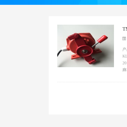
T
产
K
2
麻