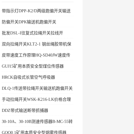
带指示灯DPP-K2/D两级跑偏开关输送
机保护
防偏开关DPK输送机跑偏开关
批发DSL-I往复式拉绳开关拉线开
双向拉绳开关KLT2-1 钢丝绳胶带机保
护拉绳
皮带速度工作原理HQ-SD40JW速度传
感器
GUJ15矿用本质安全型煤位传感器
HRCK自吸式长管空气呼吸器
DLQ-1传送带拉绳开关输送机跑偏开关
手动拉绳开关WSK-K216-LK价格合理
DDZ带式输送断带抓捕器
30-10A、30-10B测速传感器B-MC-55转
速开关
GQQ0.1矿用本质安全型烟雾传感器