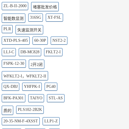
ZL-B-II-2000
堵塞批发价格
316SG
XT-FSL
智能数显测
PLR
失速监测开关
XTD-PLS-405
60-30P
NST2-2
LLJ-C
DB-MC828
FKLT2-I
FSPK-12-30
2开2闭
WFKLT2-I，WFKLT2-II
QX-DBJ
YHFPK-I
PG40
BFK-PA301
TAIYO
STL-AS
PLS102-2B2K
质的
20-35-NM-F-4XSST
LLP1-Z