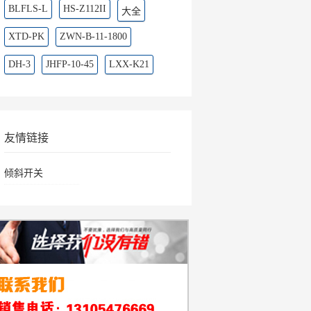
BLFLS-L
HS-Z112II
大全
XTD-PK
ZWN-B-11-1800
DH-3
JHFP-10-45
LXX-K21
友情链接
倾斜开关