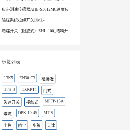
皮带测速传感器AHE-S3012MC速度传
感器
输煤系统拉绳开关DML-
K436500ZHKBW-220L矿用往
堵煤开关（阻旋式）ZHL-100_堵料开
关料流
标签列表
L3K5
EN30-C3
磁接近
HFS-B
EXKPT1
门式
MFFP-15A
失速开关
接触式
DPK-10-45
MT-S
煤流
出售
防尘
步骤
天津