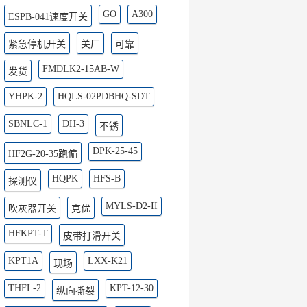
GO
A300
ESPB-041速度开关
紧急停机开关
关厂
可靠
FMDLK2-15AB-W
发货
YHPK-2
HQLS-02PDBHQ-SDT
SBNLC-1
DH-3
不锈
DPK-25-45
HF2G-20-35跑偏
HQPK
HFS-B
探测仪
MYLS-D2-II
吹灰器开关
克优
HFKPT-T
皮带打滑开关
KPT1A
LXX-K21
现场
THFL-2
KPT-12-30
纵向撕裂