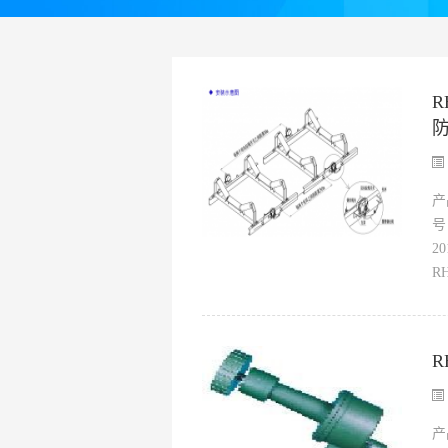
R
产
号
2
R
R
产