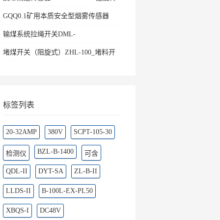
感器
GQQ0.1矿用本质安全型烟雾传感器
输煤系统拉绳开关DML-
K436500ZHKBW-220L矿用往
堵煤开关（阻旋式）ZHL-100_堵料开
关料流
标签列表
20-32AMP
380V
SCPT-105-30
BZL-B-1400
检测仪
可含
QDL-II
DYT-SA
ZL-B-II
LLDS-II
B-100L-EX-PL50
XBQS-I
DC48V