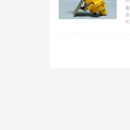
产
类
点
J