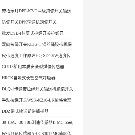
带指示灯DPP-K2/D两级跑偏开关输送
机保护
防偏开关DPK输送机跑偏开关
批发DSL-I往复式拉绳开关拉线开
双向拉绳开关KLT2-1 钢丝绳胶带机保
护拉绳
皮带速度工作原理HQ-SD40JW速度传
感器
GUJ15矿用本质安全型煤位传感器
HRCK自吸式长管空气呼吸器
DLQ-1传送带拉绳开关输送机跑偏开关
手动拉绳开关WSK-K216-LK价格合理
DDZ带式输送断带抓捕器
30-10A、30-10B测速传感器B-MC-55转
速开关
皮带测速传感器AHE-S3012MC速度传