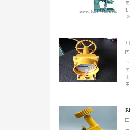
类
标
R
山
产
类
击
用
R