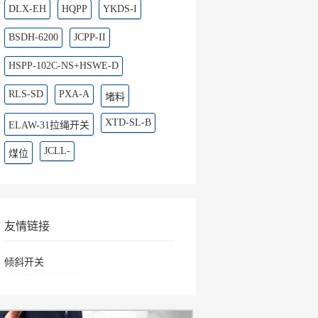
DLX-EH
HQPP
YKDS-I
BSDH-6200
JCPP-II
HSPP-102C-NS+HSWE-D
RLS-SD
PXA-A
堵料
XTD-SL-B
ELAW-31拉绳开关
JCLL-
煤位
友情链接
倾斜开关