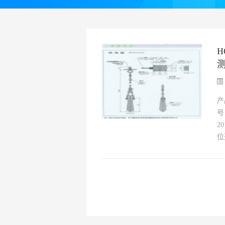
产
号
2
位