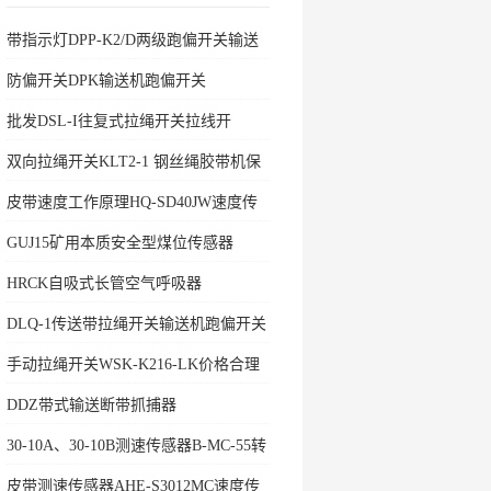
带指示灯DPP-K2/D两级跑偏开关输送
机保护
防偏开关DPK输送机跑偏开关
批发DSL-I往复式拉绳开关拉线开
双向拉绳开关KLT2-1 钢丝绳胶带机保
护拉绳
皮带速度工作原理HQ-SD40JW速度传
感器
GUJ15矿用本质安全型煤位传感器
HRCK自吸式长管空气呼吸器
DLQ-1传送带拉绳开关输送机跑偏开关
手动拉绳开关WSK-K216-LK价格合理
DDZ带式输送断带抓捕器
30-10A、30-10B测速传感器B-MC-55转
速开关
皮带测速传感器AHE-S3012MC速度传