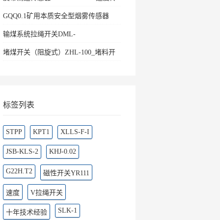
感器
GQQ0.1矿用本质安全型烟雾传感器
输煤系统拉绳开关DML-
K436500ZHKBW-220L矿用往
堵煤开关（阻旋式）ZHL-100_堵料开
关料流
标签列表
STPP
KPT1
XLLS-F-I
JSB-KLS-2
KHJ-0.02
G22H.T2
磁性开关YR111
速度
V拉绳开关
SLK-1
十年技术经验