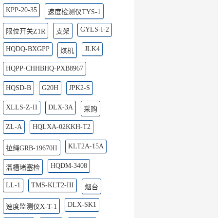
KPP-20-35
速度检测仪TYS-1
GYLS-I-2
限位开关Z1R
支架
HQDQ-BXGPP
JLK4
煤机
HQPP-CHHBHQ-PXB8967
HQSD-B
G20H
JPK2-S
XLLS-Z-II
DLX-3A
采购
ZL-A
HQLXA-02KKH-T2
KLT2A-15A
拉绳GRB-19670II
HQDM-3408
溜槽堵塞检
LL-1
TMS-KLT2-III
烟台
DLX-SK1
速度监测仪X-T-1