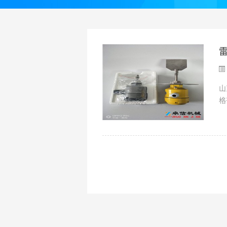
雷
山
格