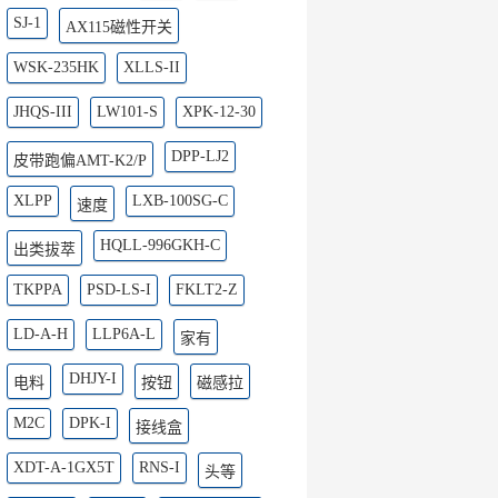
SJ-1
AX115磁性开关
WSK-235HK
XLLS-II
JHQS-III
LW101-S
XPK-12-30
DPP-LJ2
皮带跑偏AMT-K2/P
XLPP
LXB-100SG-C
速度
HQLL-996GKH-C
出类拔萃
TKPPA
PSD-LS-I
FKLT2-Z
LD-A-H
LLP6A-L
家有
DHJY-I
电料
按钮
磁感拉
M2C
DPK-I
接线盒
XDT-A-1GX5T
RNS-I
头等