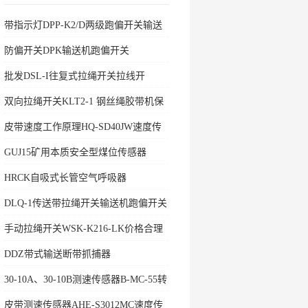
带指示灯DPP-K2/D两级跑偏开关输送
机保护
防偏开关DPK输送机跑偏开关
批发DSL-I往复式拉绳开关拉线开
双向拉绳开关KLT2-1 钢丝绳胶带机保
护拉绳
皮带速度工作原理HQ-SD40JW速度传
感器
GUJ15矿用本质安全型煤位传感器
HRCK自吸式长管空气呼吸器
DLQ-1传送带拉绳开关输送机跑偏开关
手动拉绳开关WSK-K216-LK价格合理
DDZ带式输送断带抓捕器
30-10A、30-10B测速传感器B-MC-55转
速开关
皮带测速传感器AHE-S3012MC速度传