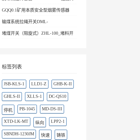
感器
GQQ0.1矿用本质安全型烟雾传感器
输煤系统拉绳开关DML-
K436500ZHKBW-220L矿用往
堵煤开关（阻旋式）ZHL-100_堵料开
关料流
标签列表
JSB-KLS-1
LLD1-Z
GHB-K-II
GHLS-II
XLLS-1
DC-QS10
PB-1045
MD-DS-III
停机
XTD-LK-MT
LPP2-1
纵向
SBNDH-1230JM
快速
铸铁