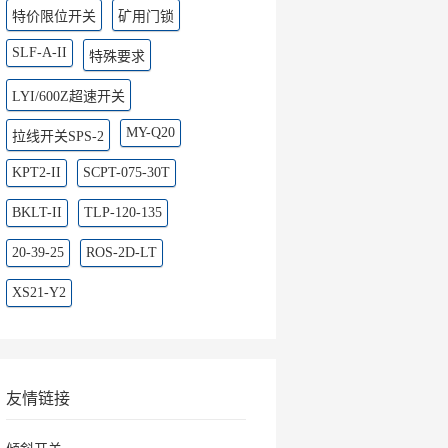
特价限位开关
矿用门锁
SLF-A-II
特殊要求
LYI/600Z超速开关
MY-Q20
拉线开关SPS-2
KPT2-II
SCPT-075-30T
BKLT-II
TLP-120-135
20-39-25
ROS-2D-LT
XS21-Y2
友情链接