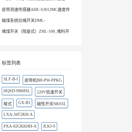
皮带测速传感器AHE-S3012MC速度传
感器
输煤系统拉绳开关DML-
K436500ZHKBW-220L矿用往
堵煤开关（阻旋式）ZHL-100_堵料开
关料流
标签列表
SLF-B-I
皮带机BH-PW-PPKG
HQSD-996HSL
220V低速开关
GX-B1
梭式
磁性开关NKS5L
LXA-34T2KH-A
PXA-02GKKHH-A
JLKJ-S