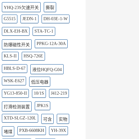
YHQ-23S欠速开关
撕裂
G5515
JEDN-1
DH-03E-1-W
DLX-EH-BX
STA-TC-1
PPKG-12A-30A
防爆磁性开关
KLS-II
HSQ-726E
HBLS-D-67
液位HQFQ-G04
WSK-E627
低压电器
YG13-850-II
10/1S
J412-219
JPK1S
打滑检测装置
XTD-SLGZ-120L
可含
实物
PXB-6608KH
YH-39X
堵煤