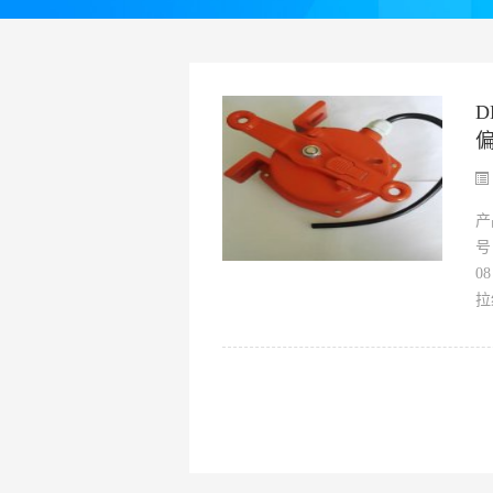
D
产
号
0
拉