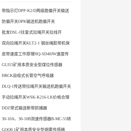
带指示灯DPP-K2/D两级跑偏开关输送
机保护
防偏开关DPK输送机跑偏开关
批发DSL-I往复式拉绳开关拉线开
双向拉绳开关KLT2-1 钢丝绳胶带机保
护拉绳
皮带速度工作原理HQ-SD40JW速度传
感器
GUJ15矿用本质安全型煤位传感器
HRCK自吸式长管空气呼吸器
DLQ-1传送带拉绳开关输送机跑偏开关
手动拉绳开关WSK-K216-LK价格合理
DDZ带式输送断带抓捕器
30-10A、30-10B测速传感器B-MC-55转
速开关
GQQ0.1矿用本质安全型烟雾传感器