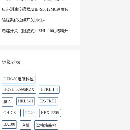
皮带测速传感器AHE-S3012MC速度传
感器
输煤系统拉绳开关DML-
K436500ZHKBW-220L矿用往
堵煤开关（阻旋式）ZHL-100_堵料开
关料流
标签列表
UZK-80阻旋料位
HQSL-52996KZX
HFKLII-4
HKLS-II
EX-FKT2
纵向
GH-CZ-I
PG40
KBX-220S
BA100
淄博
溜槽堵塞检