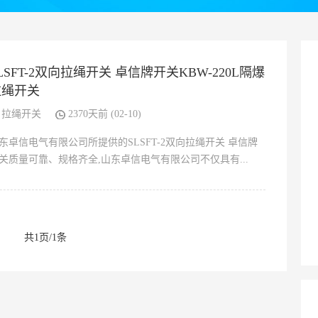
LSFT-2双向拉绳开关 卓信牌开关KBW-220L隔爆
拉绳开关
拉绳开关
2370天前 (02-10)
东卓信电气有限公司所提供的SLSFT-2双向拉绳开关 卓信牌
关质量可靠、规格齐全,山东卓信电气有限公司不仅具有...
共1页/1条