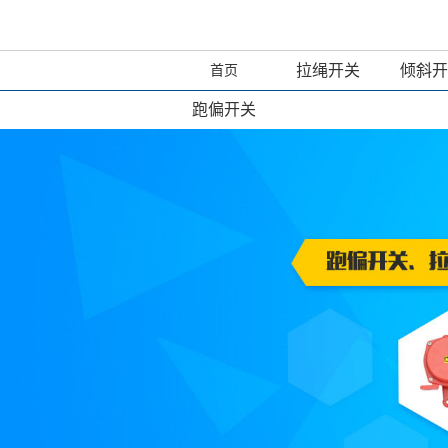
拉绳开关
倾斜开
首页
跑偏开关