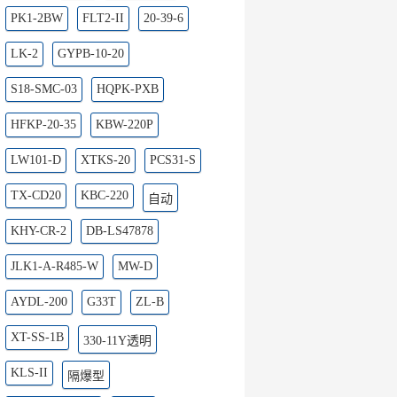
PK1-2BW
FLT2-II
20-39-6
LK-2
GYPB-10-20
S18-SMC-03
HQPK-PXB
HFKP-20-35
KBW-220P
LW101-D
XTKS-20
PCS31-S
TX-CD20
KBC-220
自动
KHY-CR-2
DB-LS47878
JLK1-A-R485-W
MW-D
AYDL-200
G33T
ZL-B
XT-SS-1B
330-11Y透明
KLS-II
隔爆型